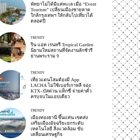
พัทยาไม่ได้มีแค่ทะเล เมื่อ “Event
Tourism” เปลี่ยนเมืองชายหาด
ใกล้กรุงเทพฯ ให้กลับไปเที่ยวได้
ตลอดปี
TRENDY
ริน แอท เรนทรี Tropical Garden
นิยามใหม่สถานที่จัดงานลักชัวรี
ย่านพระราม 9
TRENDY
เที่ยวแดนโสมต้องมี App
LACHA ไม่ใช้เบอร์เกาหลี จอง
KTX–บัสด่วน แท็กซี่ จ่ายค่าตั๋ว
ครบจบในแอปเดียว
TRENDY
เมืองทองธานี ขึ้นแท่น เขตส่ง
เสริมเมืองอัจฉริยะยกระดับ
เทคโนโลยี สิ่งแวดล้อม ขับ
เคลื่อนเศรษฐกิจ