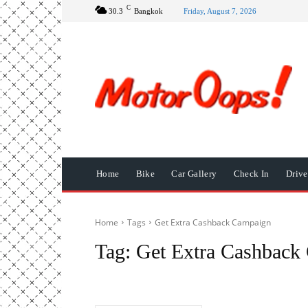
C
30.3
Bangkok
Friday, August 7, 2026
Home
Bike
Car Gallery
Check In
Driv
Home
Tags
Get Extra Cashback Campaign
Tag:
Get Extra Cashback