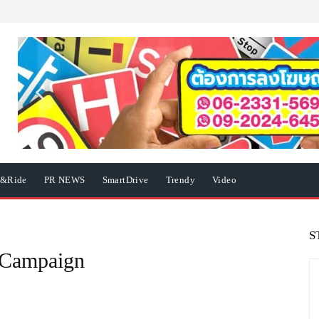
e&Ride
PR NEWS
SmartDrive
Trendy
Video
S
 Campaign