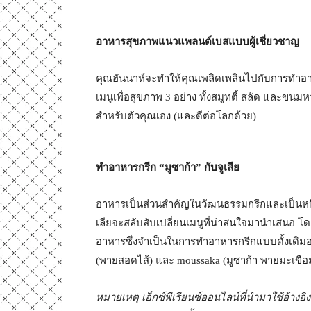
อาหารสุขภาพแนวแพลนต์เบสแบบผู้เชี่ยวชาญ
คุณฮันนาห์จะทำให้คุณเพลิดเพลินไปกับการทำอาห
เมนูเพื่อสุขภาพ 3 อย่าง ทั้งสมูทตี้ สลัด และขน
สำหรับตัวคุณเอง (และดีต่อโลกด้วย)
ทำอาหารกรีก “มูซาก้า” กับจูเลีย
อาหารเป็นส่วนสำคัญในวัฒนธรรมกรีกและเป็นหนึ่งใ
เลียจะสลับสับเปลี่ยนเมนูที่น่าสนใจมานำเสนอ โด
อาหารซึ่งจำเป็นในการทำอาหารกรีกแบบดั้งเดิมอย่
(พายสอดไส้) และ moussaka (มูซาก้า พายมะเขือม
หมายเหตุ เอ็กซ์พีเรียนซ์ออนไลน์ที่นำมาใช้อ้างอ