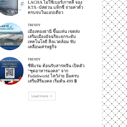
LACHA ไม่ใช้เบอร์เกาหลี จอง
KTX–บัสด่วน แท็กซี่ จ่ายค่าตั๋ว
ครบจบในแอปเดียว
TRENDY
เมืองทองธานี ขึ้นแท่น เขตส่ง
เสริมเมืองอัจฉริยะยกระดับ
เทคโนโลยี สิ่งแวดล้อม ขับ
เคลื่อนเศรษฐกิจ
TRENDY
ซีพีแรม ต้อนรับสารทจีน เปิดตัว
“ชุดอาหารมงคล” จาก
Fudidiworld ไหว้ง่าย อิ่มครบ
เสริมสิริมงคล เริ่มต้น 499 ฿
Load more