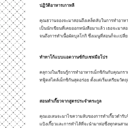
ปฏิวัติอาหารเกาหลี
คุณฮวานจองจะมาสอนถึงเคล็ดลับในการทำอาหารเ
เป็นนักเขียนที่เคยออกหนังสือมาแล้ว เธอจะมา
จนถึงการทำเนื้อผัดบุลโกกิ ซึ่งเมนูที่สอนก็จะเปลี่ย
ทำทาโก้แบบแอดวานซ์กับเชฟมือโปร
คลุกวงในเรียนรู้การทำอาหารเม็กซิกันกับคุณกราเ
ทฟู้ดสไตล์เม็กซิกันสุดอร่อย ตั้งแต่เริ่มเตรียมวั
สอนทำเกี๊ยวจากสูตรประจำตระกูล
คุณเอเลนจะมาไขความลับของการทำเกี๊ยวตำรับจีนด
แป้งเกี๊ยวและการทำไส้ที่จะนำมาห่อซึ่งทุกคนส