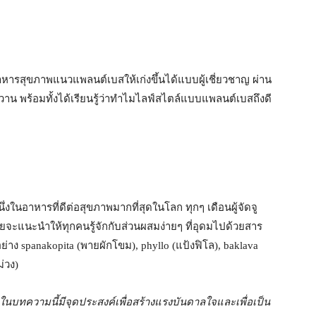
ารสุขภาพแนวแพลนต์เบสให้เก่งขึ้นได้แบบผู้เชี่ยวชาญ ผ่าน
มหวาน พร้อมทั้งได้เรียนรู้ว่าทำไมไลฟ์สไตล์แบบแพลนต์เบสถึงดี
นอาหารที่ดีต่อสุขภาพมากที่สุดในโลก ทุกๆ เดือนผู้จัดจู
ยจะแนะนำให้ทุกคนรู้จักกับส่วนผสมง่ายๆ ที่อุดมไปด้วยสาร
าง spanakopita (พายผักโขม), phyllo (แป้งฟิโล), baklava
่วง)
ิงในบทความนี้มีจุดประสงค์เพื่อสร้างแรงบันดาลใจและเพื่อเป็น