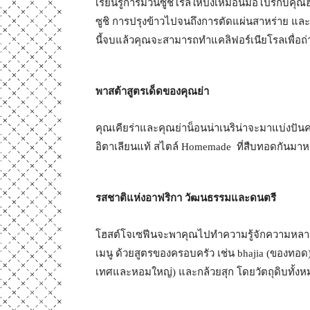
เรียนรู้การม้วนซูชิโรลให้ปังเหมือนมือโปรกับคุณฮ
ซูชิ การปรุงข้าวไปจนถึงการตัดแผ่นสาหร่าย และสุ
นี้จบแล้วคุณจะสามารถทำแคลิฟอร์เนียโรลเพื่อ
พาสต้าสูตรเด็ดของคุณย่า
คุณเคียร่าและคุณย่าน็อนน่าเนริน่าจะมาแบ่งปั
อิตาเลียนแท้ สไตล์ Homemade ที่สืบทอดกันมาห
รสชาติแห่งอาฟริกา วัฒนธรรมและดนตรี
โฮสต์โจเซฟีนจะพาคุณไปทำความรู้จักความหลา
เมนู ด้วยสูตรของครอบครัว เช่น bhajia (ของทอด) แ
เทศและหอมใหญ่) และกล้วยสุก โดยวัตถุดิบทั้ง