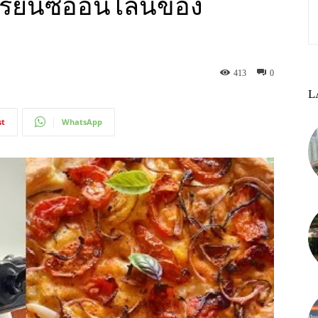
ีเรียนซ์ออนไลน์ของ
413
0
L
st
WhatsApp