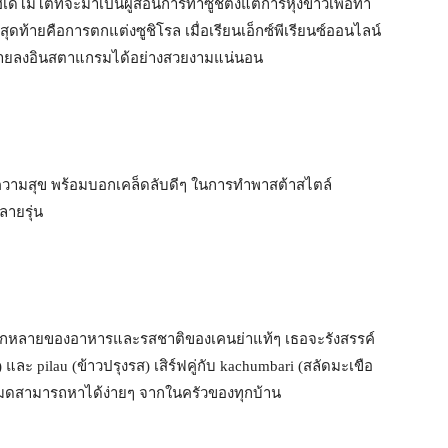
ิเดโมโต้ที่จะมาเป็นผู้สอนการทำซูชิตั้งแต่การหุงข้าวเพื่อทำ
ดท้ายคือการตกแต่งซูชิโรล เมื่อเรียนเอ็กซ์พีเรียนซ์ออนไลน์
ถ่ายลงอินสตาแกรมได้อย่างสวยงามแน่นอน
นความสุข พร้อมบอกเคล็ดลับดีๆ ในการทำพาสต้าสไตล์
ลายรุ่น
กหลายของอาหารและรสชาติของเคนย่าแท้ๆ เธอจะรังสรรค์
ละ pilau (ข้าวปรุงรส) เสิร์ฟคู่กับ kachumbari (สลัดมะเขือ
หมดสามารถหาได้ง่ายๆ จากในครัวของทุกบ้าน