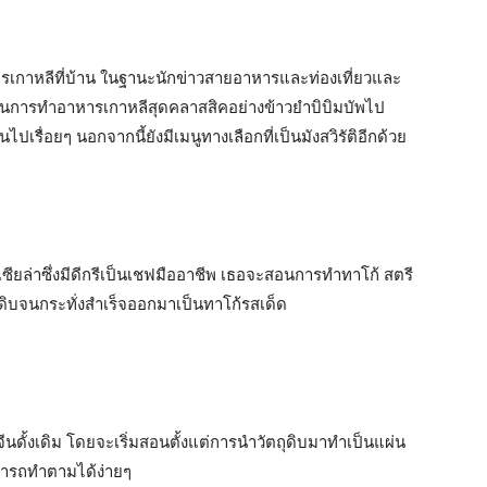
กาหลีที่บ้าน ในฐานะนักข่าวสายอาหารและท่องเที่ยวและ
สอนการทำอาหารเกาหลีสุดคลาสสิคอย่างข้าวยำบิบิมบัพไป
นไปเรื่อยๆ นอกจากนี้ยังมีเมนูทางเลือกที่เป็นมังสวิรัติอีกด้วย
ซียล่าซึ่งมีดีกรีเป็นเชฟมืออาชีพ เธอจะสอนการทำทาโก้ สตรี
ตถุดิบจนกระทั่งสำเร็จออกมาเป็นทาโก้รสเด็ด
ั้งเดิม โดยจะเริ่มสอนตั้งแต่การนำวัตถุดิบมาทำเป็นแผ่น
ามารถทำตามได้ง่ายๆ