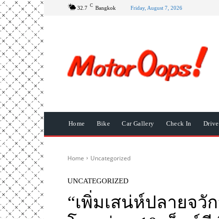
C
32.7
Bangkok
Friday, August 7, 2026
Home
Bike
Car Gallery
Check In
Driv
Home
Uncategorized
UNCATEGORIZED
“เพิ่มเสน่ห์ปลายจวัก