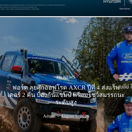
PR NEWS
ฟอร์ด ลุยศึกออฟโรด AXCR ปีที่ 4 ส่งแร็พ
เตอร์ 2 คัน ป้องกันแชมป์ พร้อมโชว์สมรรถนะ
ระดับสูง
Admin
-
August 5, 2026