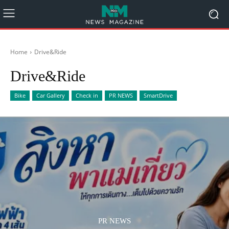
Home
Drive&Ride
Drive&Ride
Bike
Car Gallery
Check in
PR NEWS
SmartDrive
PR NEWS