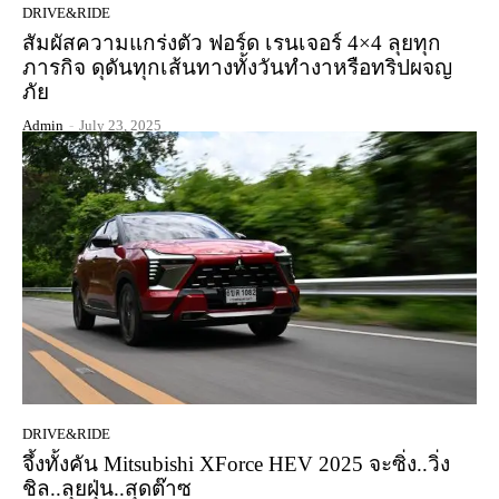
DRIVE&RIDE
สัมผัสความแกร่งตัว ฟอร์ด เรนเจอร์ 4×4 ลุยทุก
ภารกิจ ดุดันทุกเส้นทางทั้งวันทำงาหรือทริปผจญ
ภัย
Admin
-
July 23, 2025
DRIVE&RIDE
จึ้งทั้งคัน Mitsubishi XForce HEV 2025 จะซิ่ง..วิ่ง
ชิล..ลุยฝุ่น..สุดต๊าซ