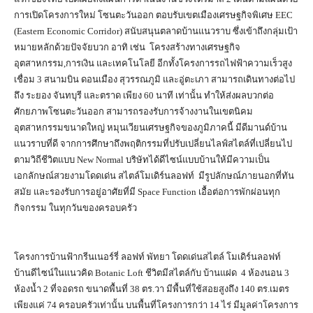
การเปิดโครงการใหม่ โซนตะวันออก ตอบรับเขตเมืองเศรษฐกิจพิเศษ EEC
(Eastern Economic Corridor) สนับสนุนตลาดบ้านแนวราบ ซึ่งเข้าถึงกลุ่มเป้า
หมายหลักด้วยปัจจัยบวก อาทิ เช่น โครงสร้างทางเศรษฐกิจ
อุตสาหกรรม,การเงิน และเทคโนโลยี อีกทั้งโครงการรถไฟฟ้าความเร็วสูง
เชื่อม 3 สนามบิน ดอนเมือง สุวรรณภูมิ และอู่ตะเภา สามารถเดินทางต่อไป
ถึง ระยอง จันทบุรี และตราด เพียง 60 นาที เท่านั้น ทำให้ส่งผลบวกต่อ
ศักยภาพโซนตะวันออก สามารถรองรับการจ้างงานในเขตนิคม
อุตสาหกรรมขนาดใหญ่ หมุนเวียนเศรษฐกิจของภูมิภาคนี้ มีดีมานด์บ้าน
แนวราบที่ดี จากการศึกษาถึงพฤติกรรมที่ปรับเปลี่ยนไลฟ์สไตล์ที่เปลี่ยนไป
ตามวิถีชีวิตแบบ New Normal บริษัทได้ดีไซน์แบบบ้านให้มีความเป็น
เอกลักษณ์สวยงามโดดเด่น สไตล์โมเดิร์นลอฟท์ มีรูปลักษณ์ภายนอกที่ทัน
สมัย และรองรับการอยู่อาศัยที่มี Space Function เอื้อต่อการพักผ่อนทุก
กิจกรรม ในทุกวันของครอบครัว
โครงการบ้านฟ้ากรีนเนอร์รี่ ลอฟท์ พัทยา โดดเด่นสไตล์ โมเดิร์นลอฟท์
บ้านดีไซน์ในแนวคิด Botanic Loft ชีวิตมีสไตล์กับ บ้านแฝด 4 ห้องนอน 3
ห้องน้ำ 2 ที่จอดรถ ขนาดพื้นที่ 38 ตร.วา มีพื้นที่ใช้สอยสูงถึง 140 ตร.เมตร
เพียงแค่ 74 ครอบครัวเท่านั้น บนพื้นที่โครงการกว่า 14 ไร่ มีมูลค่าโครงการ