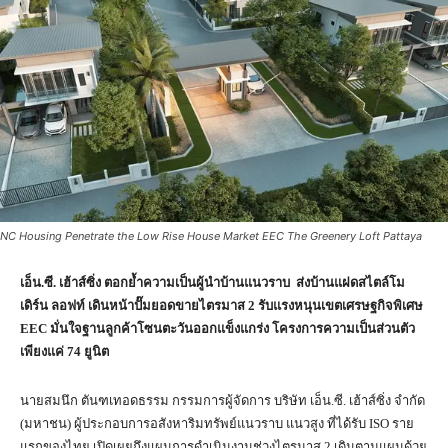
NC Housing Penetrate the Low Rise House Market EEC The Greenery Loft Pattaya
เอ็น.ซี
.
เฮ้าส์ซิ่ง ตอกย้ำความเป็นผู้นำบ้านแนวราบ ส่งบ้านแฝด
สไตล์โม
เดิร์น ลอฟท์
เดินหน้าปั๊มยอดขาย
ไตรมาส 2 รับแรงหนุนเขตเศรษฐกิจพิเศษ
EEC
มั่นใจฐานลูกค้าโซนตะวันออกแข็งแกร่ง โครงการความเป็นส่วนตัว
เพียงแค่ 74 ยูนิต
นายสมนึก ตันฑเทอดธรรม กรรมการผู้จัดการ บริษัท เอ็น.ซี. เฮ้าส์ซิ่ง จำกัด
(มหาชน) ผู้ประกอบการอสังหาริมทรัพย์แนวราบ แนวสูง ที่ได้รับ ISO ราย
แรกของไทย เปิดเผยถึงแผนการดำเนินงานช่วงไตรมาส 2 เดินตามแผนด้วย