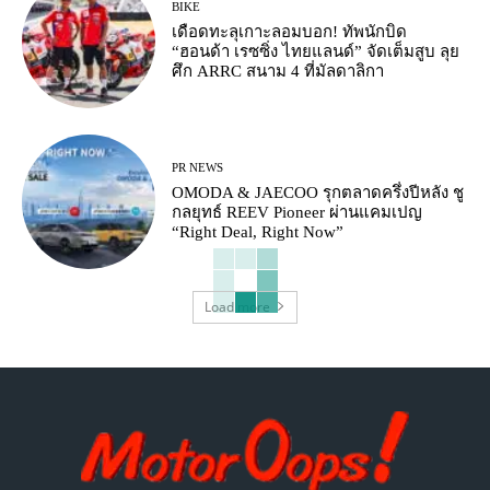
BIKE
เดือดทะลุเกาะลอมบอก! ทัพนักบิด
“ฮอนด้า เรซซิ่ง ไทยแลนด์” จัดเต็มสูบ ลุย
ศึก ARRC สนาม 4 ที่มัลดาลิกา
PR NEWS
OMODA & JAECOO รุกตลาดครึ่งปีหลัง ชู
กลยุทธ์ REEV Pioneer ผ่านแคมเปญ
“Right Deal, Right Now”
Load more