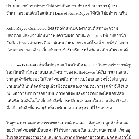
ประสบการณ์การนำทางไปยังงานกิจกรรมต่าง ๆ ร้านอาหาร ผู้แทน
จำหน่ายรถยนต์ หรือแม้แต่ Home of Rolls-Royce ให้เป็นไปอย่างราบรื่น
Rolls-Royce Connected ยังแสดงตำแหน่งของรถยนต์ สถานะความ
ปลอดภัย และแจ้งเตือนหากพบความผิดปกติบน Whispers เพียงปลายนิ้ว
สัมผัสเจ้าของสามารถติดต่อผู้แทนจำหน่ายรถยนต์โรลส์-รอยซ์ที่ต้องการ
สอบถามรายละเอียดเกี่ยวกับการเข้ารับบริการหรือข้อมูลเกี่ยวกับรถยนต์
Phantom เจนเนอเรชั่นที่แปดถูกเผยโฉมในปีค.ศ. 2017 ในการสร้างสรรค์รูป
โฉมใหม่ทีมนักออกแบบและวิศวกรของ Rolls-Royce ได้รับการเสนอแนะ
จากลูกค้าซึ่งร้องขอให้โรลส์-รอยซ์ไม่ทำการเปลี่ยนแปลงครั้งยิ่งใหญ่กับ
ยานยนต์ที่เป็นที่จดจำอยู่แล้ว เพื่อตอบสนองความต้องการลูกค้า จึงได้แค่
เพียงทำการปรับการออกแบบ การตกแต่ง และการดัดแปลงให้น้อยที่สุด
แท้จริงแล้วมันไม่ได้เกี่ยวกับสิ่งที่ควรเปลี่ยนแปลงแต่ในความเป็นจริงแล้ว
คือเกี่ยวกับสิ่งที่ควรอนุรักษ์และรักษาความหรูหราที่ไร้ขอบเขต
ในฐานะสุดยอดยนตรกรรมของแบรนด์ Phantom ดึงดูดกลุ่มลูกค้าชั้นยอด
ของโรลส์-รอยซ์ที่เป็นบุคคลที่ได้รับการยอมรับและประสบความสำเร็จ อยู่
ในจุดสูงสุดของสายงานและมักจะปรากฏตัวต่อสาธารณชน บุคคลเหล่านี้มี