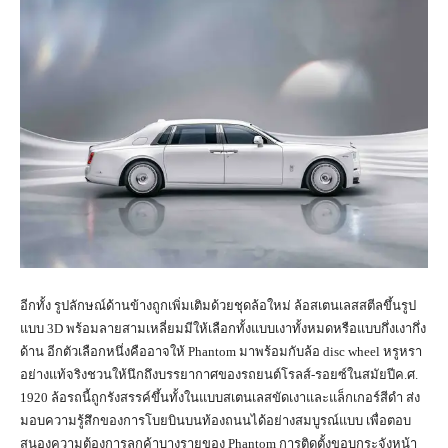
อีกทั้ง รูปลักษณ์ด้านข้างถูกเพิ่มเติมด้วยชุดล้อใหม่ ล้อสเตนเลสสตีลขึ้นรูป
แบบ 3D พร้อมลายสามเหลี่ยมมีให้เลือกทั้งแบบเงาทั้งหมดหรือแบบกึ่งเงากึ่ง
ด้าน อีกตัวเลือกหนึ่งคืออาจให้ Phantom มาพร้อมกับล้อ disc wheel หรูหรา
อย่างแท้จริงชวนให้นึกถึงบรรยากาศของรถยนต์โรลส์-รอยซ์ในสมัยปีค.ศ.
1920 ล้อรถนี้ถูกรังสรรค์ขึ้นทั้งในแบบสเตนเลสขัดเงาและแล็กเกอร์สีดำ ส่ง
มอบความรู้สึกของการโบยบินบนท้องถนนได้อย่างสมบูรณ์แบบ เพื่อตอบ
สนองความต้องการลูกค้าบางรายของ Phantom การติดตั้งขอบกระจังหน้า