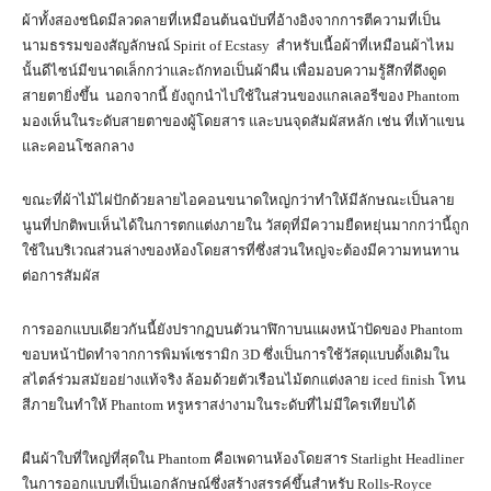
ผ้าทั้งสองชนิดมีลวดลายที่เหมือนต้นฉบับที่อ้างอิงจากการตีความที่เป็น
นามธรรมของสัญลักษณ์ Spirit of Ecstasy สำหรับเนื้อผ้าที่เหมือนผ้าไหม
นั้นดีไซน์มีขนาดเล็กกว่าและถักทอเป็นผ้าผืน เพื่อมอบความรู้สึกที่ดึงดูด
สายตายิ่งขึ้น นอกจากนี้ ยังถูกนำไปใช้ในส่วนของแกลเลอรีของ Phantom
มองเห็นในระดับสายตาของผู้โดยสาร และบนจุดสัมผัสหลัก เช่น ที่เท้าแขน
และคอนโซลกลาง
ขณะที่ผ้าไม้ไผ่ปักด้วยลายไอคอนขนาดใหญ่กว่าทำให้มีลักษณะเป็นลาย
นูนที่ปกติพบเห็นได้ในการตกแต่งภายใน วัสดุที่มีความยืดหยุ่นมากกว่านี้ถูก
ใช้ในบริเวณส่วนล่างของห้องโดยสารที่ซึ่งส่วนใหญ่จะต้องมีความทนทาน
ต่อการสัมผัส
การออกแบบเดียวกันนี้ยังปรากฏบนตัวนาฬิกาบนแผงหน้าปัดของ Phantom
ขอบหน้าปัดทำจากการพิมพ์เซรามิก 3D ซึ่งเป็นการใช้วัสดุแบบดั้งเดิมใน
สไตล์ร่วมสมัยอย่างแท้จริง ล้อมด้วยตัวเรือนไม้ตกแต่งลาย iced finish โทน
สีภายในทำให้ Phantom หรูหราสง่างามในระดับที่ไม่มีใครเทียบได้
ผืนผ้าใบที่ใหญ่ที่สุดใน Phantom คือเพดานห้องโดยสาร Starlight Headliner
ในการออกแบบที่เป็นเอกลักษณ์ซึ่งสร้างสรรค์ขึ้นสำหรับ Rolls-Royce