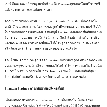
เยาว์ มีพลัง และกล้าหาญ แต่อีกด้านหนึ่ง Phantom ถูกแปลงโฉมเป็นบทกวี
แห่งความหรูหราและเหนือกาลเวลา
ความท้าทายของทีมงาน Rolls-Royce Bespoke Collective คือการจัดให้
บุคลิกลักษณะและความต้องการของลูกค้าที่หลากหลายมากมายเข้าไปไว้
ในสุดยอดยนตรกรรมหนึ่งคัน ด้วยเหตุนี้ Phantom เจนเนอเรชั่นที่แปดจึงได้
รับการออกแบบมาอย่างจงใจเพื่อนำเสนอ ‘ผืนผ้าใบเปล่า’ สำหรับการปรับ
แต่งเฉพาะบุคคล ซึ่งสามารถเป็นอะไรก็ได้ที่ลูกค้าต้องการ และสะท้อนถึง
สไตล์และบุคลิกลักษณะเฉพาะของพวกเขาอย่างแท้จริง
จุดแข็งและความน่าดึงดูดใจของ Phantom คือช่วยให้ลูกค้าสามารถกำหนด
จุดความหรูหราตามเงื่อนไขของตนเองได้อย่างไร้ขอบเขต และไม่ว่าจุดนั้น
จะเกิดขึ้นที่ไหน พวกเขามั่นใจว่า Phantom ยังคงเป็น ‘รถยนต์ที่ดีที่สุดใน
โลก’ ทั้งในด้านเทคนิค วัสดุ สุนทรียศาสตร์ และความทรงพลัง
Phantom Platino :
การกลับมาของสิ่งทอชั้นดี
เพื่อบันทึกการเปิดตัว Phantom Series II และเพื่อแสดงให้เห็นถึงความ
สามารถของบริการสั่งผลิตพิเศษโรลส์-รอยซ์ แบรนด์จึงได้สร้างผลงานยนต