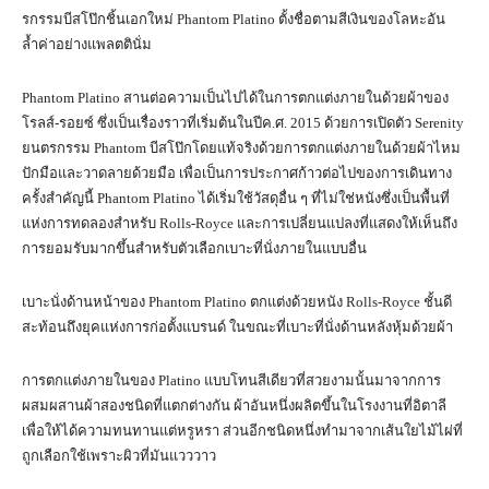
รกรรมบีสโป๊กชิ้นเอกใหม่ Phantom Platino ตั้งชื่อตามสีเงินของโลหะอัน
ล้ำค่าอย่างแพลตตินั่ม
Phantom Platino สานต่อความเป็นไปได้ในการตกแต่งภายในด้วยผ้าของ
โรลส์-รอยซ์ ซึ่งเป็นเรื่องราวที่เริ่มต้นในปีค.ศ. 2015 ด้วยการเปิดตัว Serenity
ยนตรกรรม Phantom บีสโป๊กโดยแท้จริงด้วยการตกแต่งภายในด้วยผ้าไหม
ปักมือและวาดลายด้วยมือ เพื่อเป็นการประกาศก้าวต่อไปของการเดินทาง
ครั้งสำคัญนี้ Phantom Platino ได้เริ่มใช้วัสดุอื่น ๆ ที่ไม่ใช่หนังซึ่งเป็นพื้นที่
แห่งการทดลองสำหรับ Rolls-Royce และการเปลี่ยนแปลงที่แสดงให้เห็นถึง
การยอมรับมากขึ้นสำหรับตัวเลือกเบาะที่นั่งภายในแบบอื่น
เบาะนั่งด้านหน้าของ Phantom Platino ตกแต่งด้วยหนัง Rolls-Royce ชั้นดี
สะท้อนถึงยุคแห่งการก่อตั้งแบรนด์ ในขณะที่เบาะที่นั่งด้านหลังหุ้มด้วยผ้า
การตกแต่งภายในของ Platino แบบโทนสีเดียวที่สวยงามนั้นมาจากการ
ผสมผสานผ้าสองชนิดที่แตกต่างกัน ผ้าอันหนึ่งผลิตขึ้นในโรงงานที่อิตาลี
เพื่อให้ได้ความทนทานแต่หรูหรา ส่วนอีกชนิดหนึ่งทำมาจากเส้นใยไม้ไผ่ที่
ถูกเลือกใช้เพราะผิวที่มันแวววาว