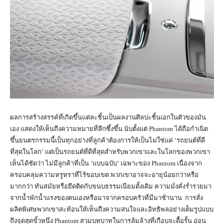
ผลการสร้างสรรค์ที่เกิดขึ้นแต่ละชิ้นเป็นผลงานศิลปะชิ้นเอกในตัวของมัน
เอง แสดงให้เห็นถึงความหมายที่ลึกซึ้งขึ้น นับตั้งแต่ Phantom ได้ถือกำเนิด
ขึ้นยนตรกรรมนี้เป็นทุกอย่างที่ลูกค้าต้องการให้เป็นไม่ใช่แค่ ‘รถยนต์ที่ดี
ที่สุดในโลก’ แต่เป็นรถยนต์ที่ดีที่สุดสำหรับพวกเขาและในโลกของพวกเขา
เห็นได้ชัดว่า ไม่มีลูกค้าที่เป็น ‘แบบฉบับ’ เฉพาะของ Phantom เนื่องจาก
ครอบคลุมความหรูหราที่ไร้ขอบเขต พวกเขาอาจจะอายุน้อยกว่าหรือ
มากกว่า ทันสมัยหรือยึดติดกับขนบธรรมเนียมดั้งเดิม ความมั่งคั่งร่ำรวยมา
จากน้ำพักน้ำแรงของตนเองหรือมาจากครอบครัวที่มีมาช้านาน การสั่ง
ผลิตพิเศษพวกเขาสะท้อนให้เห็นถึงความสนใจและอิทธิพลอย่างเต็มรูปแบบ
ถึงจุดสุดขั้วหนึ่ง Phantom สวมบทบาทในการล้มล้างที่เกือบจะดื้อรั้น อ่อน