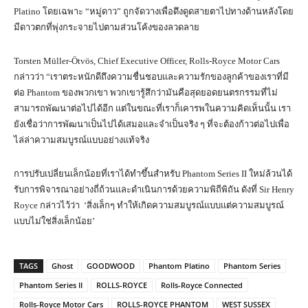
Platino โดยเฉพาะ “หมู่ดาว” ถูกจัดวางเพื่อดึงดูดสายตาไปทางด้านหลังโดย
มีดาวตกที่พุ่งกระจายไปตามส่วนโค้งของลวดลาย
Torsten Müller-Ötvös, Chief Executive Officer, Rolls-Royce Motor Cars
กล่าวว่า “เราตระหนักดีถึงความชื่นชอบและความรักของลูกค้าของเราที่มี
ต่อ Phantom ของพวกเขา พวกเขารู้สึกว่ามันคือสุดยอดยนตรกรรมที่ไม่
สามารถพัฒนาต่อไปได้อีก แต่ในขณะที่เราก็เคารพในความคิดเห็นนั้น เรา
ยังเชื่อว่าการพัฒนาเป็นไปได้เสมอและจำเป็นจริง ๆ ที่จะต้องก้าวต่อไปเพื่อ
ไล่ล่าความสมบูรณ์แบบอย่างแท้จริง
การปรับเปลี่ยนเล็กน้อยที่เราได้ทำขึ้นสำหรับ Phantom Series II ใหม่ล้วนได้
รับการพิจารณาอย่างถี่ถ้วนและดำเนินการด้วยความพิถีพิถัน ดังที่ Sir Henry
Royce กล่าวไว้ว่า ‘สิ่งเล็กๆ ทำให้เกิดความสมบูรณ์แบบแต่ความสมบูรณ์
แบบไม่ใช่สิ่งเล็กน้อย’
TAGS
Ghost
GOODWOOD
Phantom Platino
Phantom Series
Phantom Series II
ROLLS-ROYCE
Rolls-Royce Connected
Rolls-Royce Motor Cars
ROLLS-ROYCE PHANTOM
WEST SUSSEX