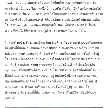
Spirit of Ecstasy เพิ่มความโดดเด่นยิ่งขึ้นเมื่อมองจากด้านหน้า ส่วนตัว
กระจังหน้าเป็นแบบเรืองแสงซึ่งเป็นแบบเดียวกับที่ถูกเปิดตัวครั้งแรกและได้
รับความนิยมใน Ghost กรอบไฟหน้าโดดเด่นด้วยการแกะลายดาวที่มีความ
ละเอียดซับซ้อนด้วยเลเซอร์ทำให้มองเห็นความต่อเนื่องเข้ากับเพดานห้อง
โดยสาร Starlight Headliner ที่อยู่ภายใน และเพิ่มความตื่นตาตื่นใจและ
ความพึงพอใจให้กับการปรากฏตัวของ Phantom ในยามค่ำคืน
ในส่วนด้านข้าง Phantom ยังคงรักษารูปลักษณ์ของระยะห่างของกันชนและ
ล้อหน้าที่สั้นและกันชนและล้อหลังที่ยาว ระยะห่างระหว่างล้อหน้ากับล้อ
หลังยาว และบริเวณเสา C ที่กว้างซึ่งให้ความเป็นส่วนตัวมากขึ้นสำหรับผู้
โดยสารอันเป็นเอกลักษณ์เฉพาะของโรลส์-รอยซ์ โครงร่างยังคงรักษาเส้น
สายที่สง่างามตั้งแต่ Spirit of Ecstasy ไปจนถึงส่วนท้ายที่เรียวเล็ก เส้น
‘split-belt’ เริ่มต้นที่บังโคลนหน้าและโค้งไปทางประตูหลังเล็กน้อยโดยเน้น
ที่สัดส่วนความยาวของระยะระหว่างฐานล้อหน้าถึงเสา A (dash-to-axle)
ของรถก่อนที่จะลาดลงเล็กน้อยมาทางไฟท้ายที่มีลักษณะคล้ายโคมไฟ
ส่วน ‘waft line’ ด้านล่างสร้างความเด่นชัดเป็นสัญญาณบ่งบอกถึง
ประสบการณ์การขับขี่ที่นุ่มนวลดุจ ‘พรมวิเศษ’ ที่ไม่มีใครเทียบได้ของ
แบรนด์