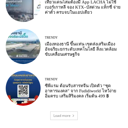
เที่ยวแดนโสมต้องมี App LACHA ไม่ใช้
เบอร์เกาหลี จอง KTX–บัสด่วน แท็กซี่ จ่าย
ค่าตั๋ว ครบจบในแอปเดียว
TRENDY
เมืองทองธานี ขึ้นแท่น เขตส่งเสริมเมือง
อัจฉริยะยกระดับเทคโนโลยี สิ่งแวดล้อม
ขับเคลื่อนเศรษฐกิจ
TRENDY
ซีพีแรม ต้อนรับสารทจีน เปิดตัว “ชุด
อาหารมงคล” จาก Fudidiworld ไหว้ง่าย
อิ่มครบ เสริมสิริมงคล เริ่มต้น 499 ฿
Load more