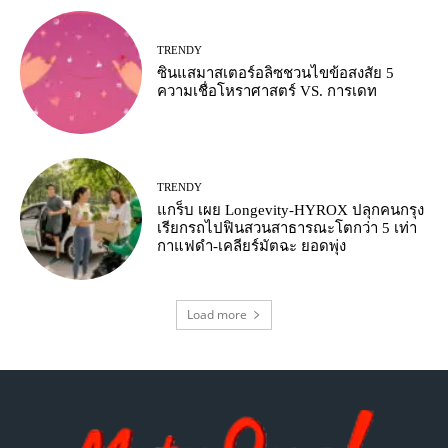
TRENDY
ซินแสมาสเตอร์อลิซชวนไขข้อสงสัย 5
ความเชื่อโหราศาสตร์ VS. การเดท
TRENDY
แกร็บ เผย Longevity-HYROX ปลุกคนกรุง
เรียกรถไปฟินสวนสาธารณะโตกว่า 5 เท่า
กาแฟดำ-เคลียร์มัตฉะ ยอดพุ่ง
Load more