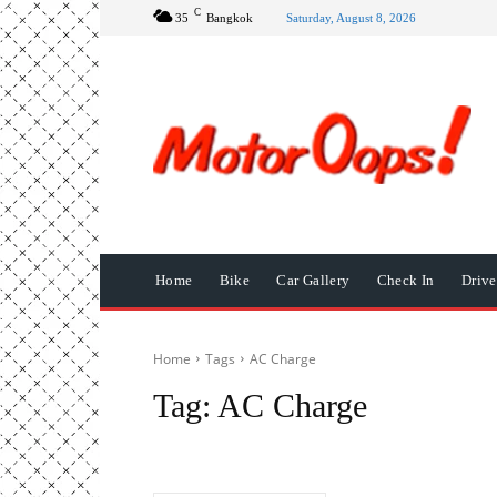
C
35
Bangkok
Saturday, August 8, 2026
Home
Bike
Car Gallery
Check In
Driv
Home
Tags
AC Charge
Tag:
AC Charge