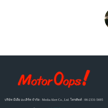
บริษัท มีเดีย อะเลิร์ท จำกัด : Media Alert Co., Ltd. โทรศัพท์ : 06-2331-5695