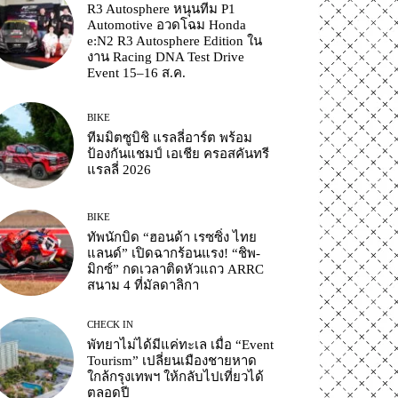
R3 Autosphere หนุนทีม P1
Automotive อวดโฉม Honda
e:N2 R3 Autosphere Edition ใน
งาน Racing DNA Test Drive
Event 15–16 ส.ค.
BIKE
ทีมมิตซูบิชิ แรลลี่อาร์ต พร้อม
ป้องกันแชมป์ เอเชีย ครอสคันทรี
แรลลี่ 2026
BIKE
ทัพนักบิด “ฮอนด้า เรซซิ่ง ไทย
แลนด์” เปิดฉากร้อนแรง! “ชิพ-
มิกซ์” กดเวลาติดหัวแถว ARRC
สนาม 4 ที่มัลดาลิกา
CHECK IN
พัทยาไม่ได้มีแค่ทะเล เมื่อ “Event
Tourism” เปลี่ยนเมืองชายหาด
ใกล้กรุงเทพฯ ให้กลับไปเที่ยวได้
ตลอดปี