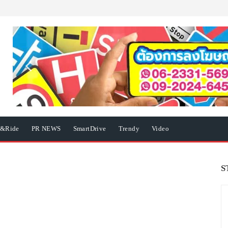
e&Ride
PR NEWS
SmartDrive
Trendy
Video
S