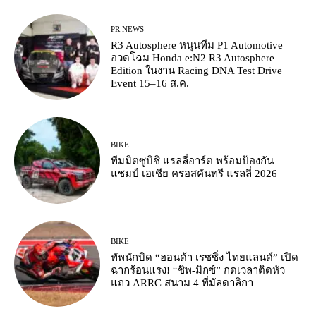
PR NEWS
R3 Autosphere หนุนทีม P1 Automotive
อวดโฉม Honda e:N2 R3 Autosphere
Edition ในงาน Racing DNA Test Drive
Event 15–16 ส.ค.
BIKE
ทีมมิตซูบิชิ แรลลี่อาร์ต พร้อมป้องกัน
แชมป์ เอเชีย ครอสคันทรี แรลลี่ 2026
BIKE
ทัพนักบิด “ฮอนด้า เรซซิ่ง ไทยแลนด์” เปิด
ฉากร้อนแรง! “ชิพ-มิกซ์” กดเวลาติดหัว
แถว ARRC สนาม 4 ที่มัลดาลิกา