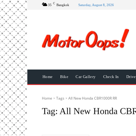
C
35
Bangkok
Saturday, August 8, 2026
Home
Bike
Car Gallery
Check In
Driv
Home
Tags
All New Honda CBR1000R RR
Tag:
All New Honda CB