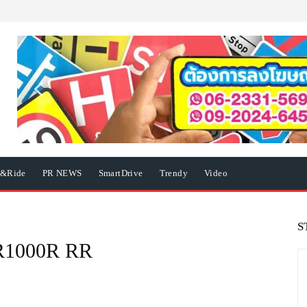
e&Ride
PR NEWS
SmartDrive
Trendy
Video
S
R1000R RR