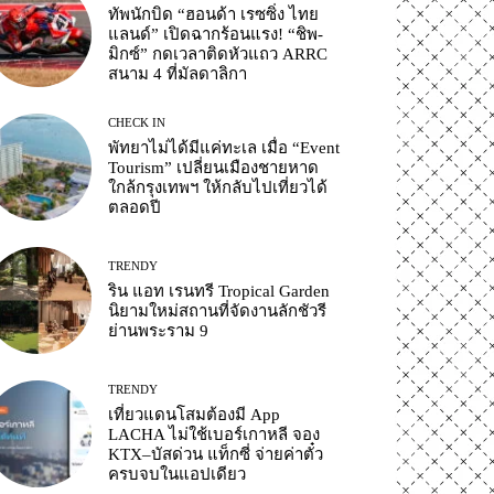
ทัพนักบิด “ฮอนด้า เรซซิ่ง ไทย
แลนด์” เปิดฉากร้อนแรง! “ชิพ-
มิกซ์” กดเวลาติดหัวแถว ARRC
สนาม 4 ที่มัลดาลิกา
CHECK IN
พัทยาไม่ได้มีแค่ทะเล เมื่อ “Event
Tourism” เปลี่ยนเมืองชายหาด
ใกล้กรุงเทพฯ ให้กลับไปเที่ยวได้
ตลอดปี
TRENDY
ริน แอท เรนทรี Tropical Garden
นิยามใหม่สถานที่จัดงานลักชัวรี
ย่านพระราม 9
TRENDY
เที่ยวแดนโสมต้องมี App
LACHA ไม่ใช้เบอร์เกาหลี จอง
KTX–บัสด่วน แท็กซี่ จ่ายค่าตั๋ว
ครบจบในแอปเดียว