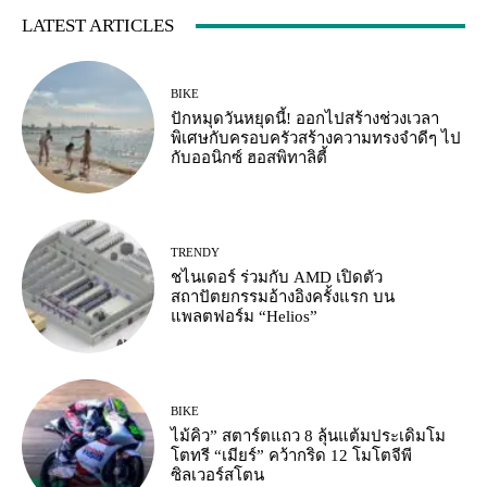
LATEST ARTICLES
BIKE
ปักหมุดวันหยุดนี้! ออกไปสร้างช่วงเวลา
พิเศษกับครอบครัวสร้างความทรงจำดีๆ ไป
กับออนิกซ์ ฮอสพิทาลิตี้
TRENDY
ชไนเดอร์ ร่วมกับ AMD เปิดตัว
สถาปัตยกรรมอ้างอิงครั้งแรก บน
แพลตฟอร์ม “Helios”
BIKE
ไม้คิว” สตาร์ตแถว 8 ลุ้นแต้มประเดิมโม
โตทรี “เมียร์” คว้ากริด 12 โมโตจีพี
ซิลเวอร์สโตน