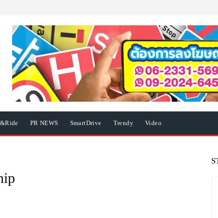
e&Ride
PR NEWS
SmartDrive
Trendy
Video
S
ip