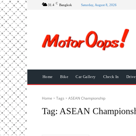
C
31.4
Bangkok
Saturday, August 8, 2026
Home
Bike
Car Gallery
Check In
Driv
Home
Tags
ASEAN Championship
Tag:
ASEAN Championsh