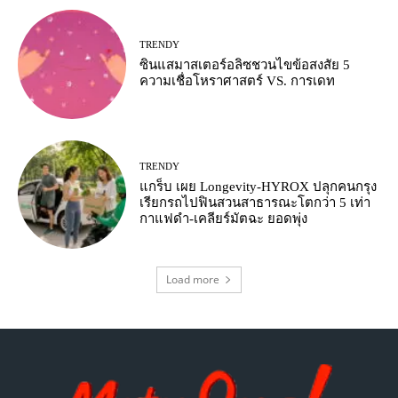
TRENDY
ซินแสมาสเตอร์อลิซชวนไขข้อสงสัย 5
ความเชื่อโหราศาสตร์ VS. การเดท
TRENDY
แกร็บ เผย Longevity-HYROX ปลุกคนกรุง
เรียกรถไปฟินสวนสาธารณะโตกว่า 5 เท่า
กาแฟดำ-เคลียร์มัตฉะ ยอดพุ่ง
Load more