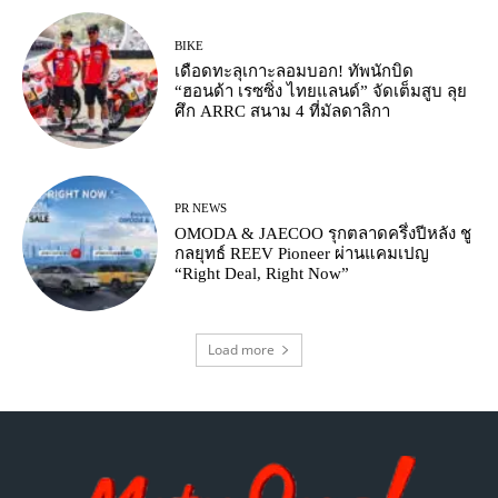
BIKE
เดือดทะลุเกาะลอมบอก! ทัพนักบิด
“ฮอนด้า เรซซิ่ง ไทยแลนด์” จัดเต็มสูบ ลุย
ศึก ARRC สนาม 4 ที่มัลดาลิกา
PR NEWS
OMODA & JAECOO รุกตลาดครึ่งปีหลัง ชู
กลยุทธ์ REEV Pioneer ผ่านแคมเปญ
“Right Deal, Right Now”
Load more