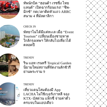
ทัพนักบิด “ฮอนด้า เรซซิ่ง ไทย
แลนด์” เปิดฉากร้อนแรง! “ชิพ-
มิกซ์” กดเวลาติดหัวแถว ARRC
สนาม 4 ที่มัลดาลิกา
CHECK IN
พัทยาไม่ได้มีแค่ทะเล เมื่อ “Event
Tourism” เปลี่ยนเมืองชายหาด
ใกล้กรุงเทพฯ ให้กลับไปเที่ยวได้
ตลอดปี
TRENDY
ริน แอท เรนทรี Tropical Garden
นิยามใหม่สถานที่จัดงานลักชัวรี
ย่านพระราม 9
TRENDY
เที่ยวแดนโสมต้องมี App
LACHA ไม่ใช้เบอร์เกาหลี จอง
KTX–บัสด่วน แท็กซี่ จ่ายค่าตั๋ว
ครบจบในแอปเดียว