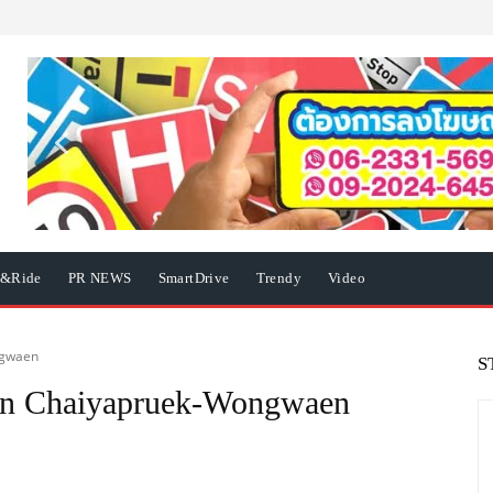
e&Ride
PR NEWS
SmartDrive
Trendy
Video
ngwaen
S
on Chaiyapruek-Wongwaen