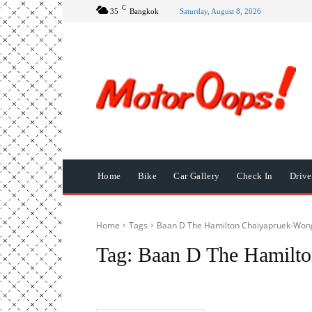
C
35
Bangkok
Saturday, August 8, 2026
Home
Bike
Car Gallery
Check In
Driv
Home
Tags
Baan D The Hamilton Chaiyapruek-Wo
Tag:
Baan D The Hamilt