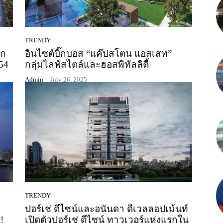
TRENDY
รก
อินไซต์บิ๊กบอส “แค๊ปสโตน แอสเสท”
54
กลุ่มไลฟ์สไตล์และฮอสพิทัลลิตี้
Admin
-
July 26, 2025
TRENDY
ปอร์เช่ ดีไซน์และอนันดา ดีเวลลอปเม้นท์
!
เปิดตัวปอร์เช่ ดีไซน์ ทาวเวอร์แห่งแรกใน