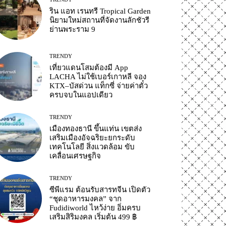
ริน แอท เรนทรี Tropical Garden
นิยามใหม่สถานที่จัดงานลักชัวรี
ย่านพระราม 9
TRENDY
เที่ยวแดนโสมต้องมี App
LACHA ไม่ใช้เบอร์เกาหลี จอง
KTX–บัสด่วน แท็กซี่ จ่ายค่าตั๋ว
ครบจบในแอปเดียว
TRENDY
เมืองทองธานี ขึ้นแท่น เขตส่ง
เสริมเมืองอัจฉริยะยกระดับ
เทคโนโลยี สิ่งแวดล้อม ขับ
เคลื่อนเศรษฐกิจ
TRENDY
ซีพีแรม ต้อนรับสารทจีน เปิดตัว
“ชุดอาหารมงคล” จาก
Fudidiworld ไหว้ง่าย อิ่มครบ
เสริมสิริมงคล เริ่มต้น 499 ฿