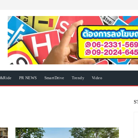
e&Ride
PR NEWS
SmartDrive
Trendy
Video
S