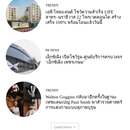
TRENDY
เอพี ไทยแลนด์ โชว์ความสำเร็จ LIFE
สาทร–นราธิวาส 22 ไพรเวตคอนโด สร้าง
เสร็จ 100% พร้อมโอนแล้ววันนี้
PR NEWS
เอ็กซ์เผิง เปิดโชว์รูม-ศูนย์บริการครบวงจร
‘เอ็กซ์เผิง เพชรเกษม’
TRENDY
Walton Goggins กลับมาอีกครั้งในฐานะ
เฟซแคมเปญ Paul Smith พาสำรวจศาสตร์
การแต่งกายแบบสุภาพบุรุษ
Load more