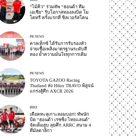
“ไม้คิว” ร่วมทัพ “ฮอนด้า ทีม
เอเชีย” รับโอกาสทองลงบิด โม
โตทรี ครั้งแรกที่ ซิลเวอร์สโตน
PR NEWS
คาลเท็กซ์ ได้รับการรับรองหัว
จ่ายเชื้อเพลิงมาตรฐานระดับสี
ทอง ย้ำความมั่นใจทุกการเติม
PR NEWS
TOYOTA GAZOO Racing
Thailand ส่ง Hilux TRAVO พิสูจน์
แกร่งสู้ศึก AXCR 2026
BIKE
เดือดทะลุเกาะลอมบอก! ทัพนัก
บิด “ฮอนด้า เรซซิ่ง ไทยแลนด์”
จัดเต็มสูบ ลุยศึก ARRC สนาม 4
ที่มัลดาลิกา