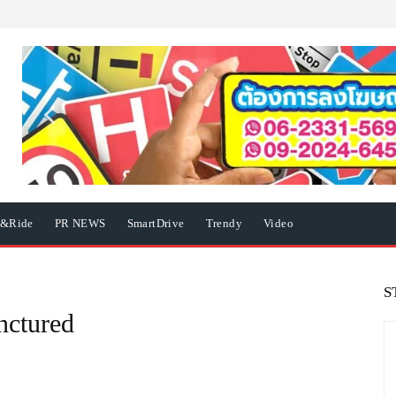
e&Ride
PR NEWS
SmartDrive
Trendy
Video
S
nctured