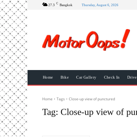
C
27.3
Bangkok
Thursday, August 6, 2026
Home
Bike
Car Gallery
Check In
Driv
Home
Tags
Close-up view of punctured
Tag:
Close-up view of pu