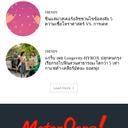
TRENDY
ซินแสมาสเตอร์อลิซชวนไขข้อสงสัย 5
ความเชื่อโหราศาสตร์ VS. การเดท
TRENDY
แกร็บ เผย Longevity-HYROX ปลุกคนกรุง
เรียกรถไปฟินสวนสาธารณะโตกว่า 5 เท่า
กาแฟดำ-เคลียร์มัตฉะ ยอดพุ่ง
Load more