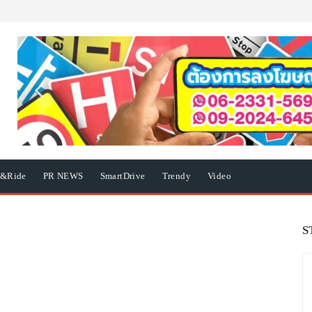
e&Ride
PR NEWS
SmartDrive
Trendy
Video
S