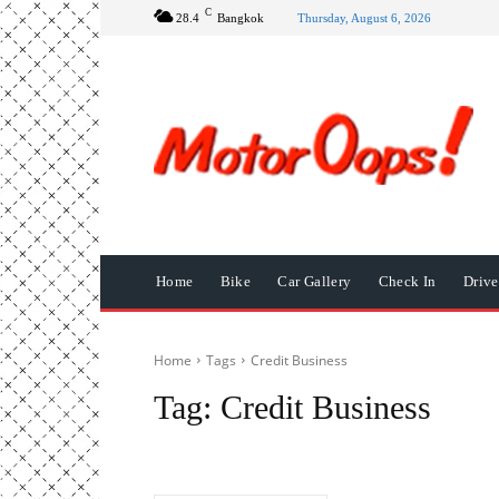
C
28.4
Bangkok
Thursday, August 6, 2026
Home
Bike
Car Gallery
Check In
Driv
Home
Tags
Credit Business
Tag:
Credit Business