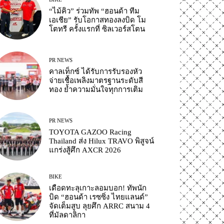
“ไม้คิว” ร่วมทัพ “ฮอนด้า ทีม
เอเชีย” รับโอกาสทองลงบิด โม
โตทรี ครั้งแรกที่ ซิลเวอร์สโตน
PR NEWS
คาลเท็กซ์ ได้รับการรับรองหัว
จ่ายเชื้อเพลิงมาตรฐานระดับสี
ทอง ย้ำความมั่นใจทุกการเติม
PR NEWS
TOYOTA GAZOO Racing
Thailand ส่ง Hilux TRAVO พิสูจน์
แกร่งสู้ศึก AXCR 2026
BIKE
เดือดทะลุเกาะลอมบอก! ทัพนัก
บิด “ฮอนด้า เรซซิ่ง ไทยแลนด์”
จัดเต็มสูบ ลุยศึก ARRC สนาม 4
ที่มัลดาลิกา