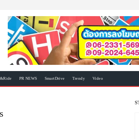
e&Ride
PR NEWS
SmartDrive
Trendy
Video
S
s