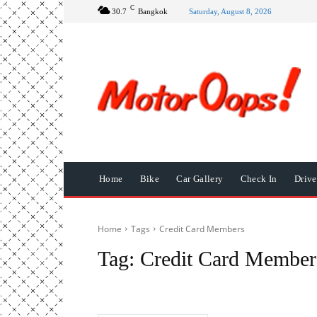
C
30.7
Bangkok
Saturday, August 8, 2026
Home
Bike
Car Gallery
Check In
Driv
Home
Tags
Credit Card Members
Tag:
Credit Card Member