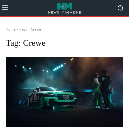
Home
Tags
Crewe
Tag:
Crewe