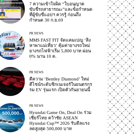
7 ความเข้าใจผิด “ใบอนุญาต
ขับขี่รถสาธารณะ”และข้อกำหนด
ที่ผู้ขับขี่แอปฯ ควรรู้ ก่อนถึง
กำหนด 30 ก.ย.69
PR NEWS
MMS FAST FIT จัดแคมเปญ ‘สิง
หาพาแม่เที่ยว’ คุ้มค่ายางรถใหม่
ยางรถไฟฟ้าเริ่ม 5,800 บาท ผ่อน
0% นาน 10 ด.
PR NEWS
ตีความ ‘Bentley Diamond’ ใหม่
ดีไซน์ระดับซิกเนเจอร์ในยนตรกร
รม EV รุ่นแรก เปิดตัวกันยายนนี้
PR NEWS
Hyundai Game On, Deal On ร่วม
เชียร์ไทย คว้าชัย ASEAN
Hyundai Cup™ 2026 รับดีลแรง
ลดสูงสุด 500,000 บาท