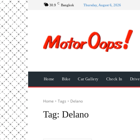
C
30.9
Bangkok
Thursday, August 6, 2026
Home
Bike
Car Gallery
Check In
Driv
Home
Tags
Delano
Tag:
Delano