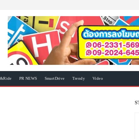
e&Ride
PR NEWS
SmartDrive
Trendy
Video
S