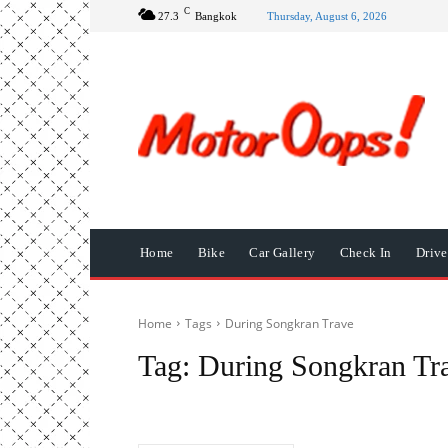
C
27.3
Bangkok
Thursday, August 6, 2026
Home
Bike
Car Gallery
Check In
Driv
Home
Tags
During Songkran Trave
Tag:
During Songkran Tr