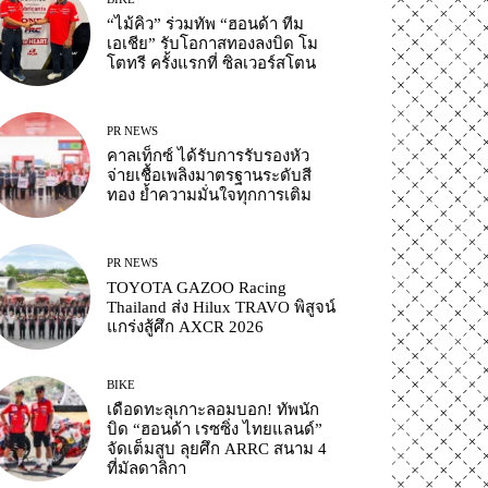
“ไม้คิว” ร่วมทัพ “ฮอนด้า ทีม
เอเชีย” รับโอกาสทองลงบิด โม
โตทรี ครั้งแรกที่ ซิลเวอร์สโตน
PR NEWS
คาลเท็กซ์ ได้รับการรับรองหัว
จ่ายเชื้อเพลิงมาตรฐานระดับสี
ทอง ย้ำความมั่นใจทุกการเติม
PR NEWS
TOYOTA GAZOO Racing
Thailand ส่ง Hilux TRAVO พิสูจน์
แกร่งสู้ศึก AXCR 2026
BIKE
เดือดทะลุเกาะลอมบอก! ทัพนัก
บิด “ฮอนด้า เรซซิ่ง ไทยแลนด์”
จัดเต็มสูบ ลุยศึก ARRC สนาม 4
ที่มัลดาลิกา