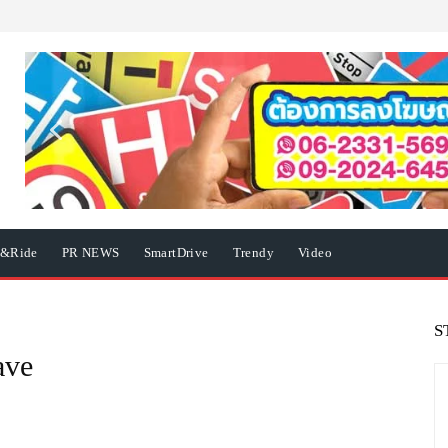
e&Ride
PR NEWS
SmartDrive
Trendy
Video
S
ave