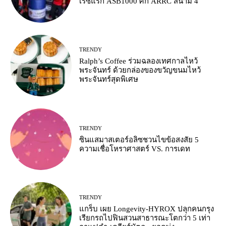
เรซแรก ASB1000 ศึก ARRC สนาม 4
TRENDY
Ralph’s Coffee ร่วมฉลองเทศกาลไหว้
พระจันทร์ ด้วยกล่องของขวัญขนมไหว้
พระจันทร์สุดพิเศษ
TRENDY
ซินแสมาสเตอร์อลิซชวนไขข้อสงสัย 5
ความเชื่อโหราศาสตร์ VS. การเดท
TRENDY
แกร็บ เผย Longevity-HYROX ปลุกคนกรุง
เรียกรถไปฟินสวนสาธารณะโตกว่า 5 เท่า