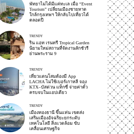
พัทยาไม่ได้มีแค่ทะเล เมื่อ “Event
Tourism” เปลี่ยนเมืองชายหาด
ใกล้กรุงเทพฯ ให้กลับไปเที่ยวได้
ตลอดปี
TRENDY
ริน แอท เรนทรี Tropical Garden
นิยามใหม่สถานที่จัดงานลักชัวรี
ย่านพระราม 9
TRENDY
เที่ยวแดนโสมต้องมี App
LACHA ไม่ใช้เบอร์เกาหลี จอง
KTX–บัสด่วน แท็กซี่ จ่ายค่าตั๋ว
ครบจบในแอปเดียว
TRENDY
เมืองทองธานี ขึ้นแท่น เขตส่ง
เสริมเมืองอัจฉริยะยกระดับ
เทคโนโลยี สิ่งแวดล้อม ขับ
เคลื่อนเศรษฐกิจ