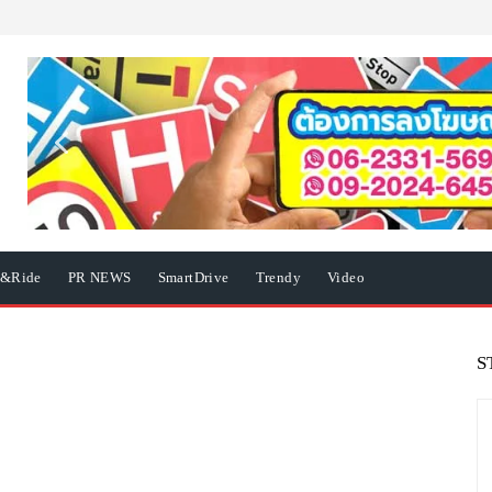
e&Ride
PR NEWS
SmartDrive
Trendy
Video
S