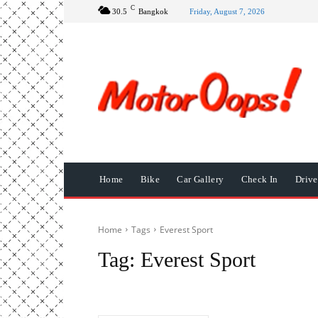
C
30.5
Bangkok
Friday, August 7, 2026
Home
Bike
Car Gallery
Check In
Driv
Home
Tags
Everest Sport
Tag:
Everest Sport