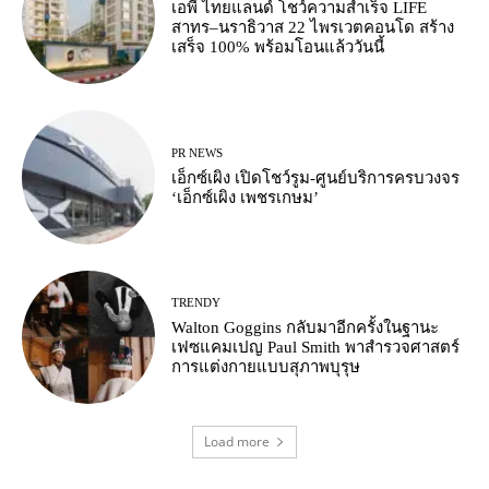
เอพี ไทยแลนด์ โชว์ความสำเร็จ LIFE
สาทร–นราธิวาส 22 ไพรเวตคอนโด สร้าง
เสร็จ 100% พร้อมโอนแล้ววันนี้
PR NEWS
เอ็กซ์เผิง เปิดโชว์รูม-ศูนย์บริการครบวงจร
‘เอ็กซ์เผิง เพชรเกษม’
TRENDY
Walton Goggins กลับมาอีกครั้งในฐานะ
เฟซแคมเปญ Paul Smith พาสำรวจศาสตร์
การแต่งกายแบบสุภาพบุรุษ
Load more