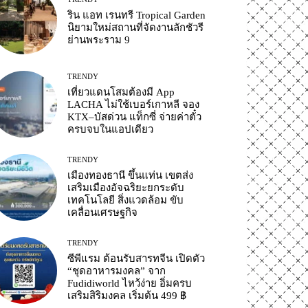
ริน แอท เรนทรี Tropical Garden
นิยามใหม่สถานที่จัดงานลักชัวรี
ย่านพระราม 9
TRENDY
เที่ยวแดนโสมต้องมี App
LACHA ไม่ใช้เบอร์เกาหลี จอง
KTX–บัสด่วน แท็กซี่ จ่ายค่าตั๋ว
ครบจบในแอปเดียว
TRENDY
เมืองทองธานี ขึ้นแท่น เขตส่ง
เสริมเมืองอัจฉริยะยกระดับ
เทคโนโลยี สิ่งแวดล้อม ขับ
เคลื่อนเศรษฐกิจ
TRENDY
ซีพีแรม ต้อนรับสารทจีน เปิดตัว
“ชุดอาหารมงคล” จาก
Fudidiworld ไหว้ง่าย อิ่มครบ
เสริมสิริมงคล เริ่มต้น 499 ฿