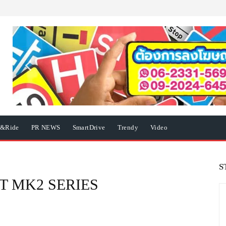
e&Ride
PR NEWS
SmartDrive
Trendy
Video
S
 MK2 SERIES