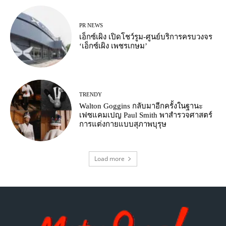
PR NEWS
เอ็กซ์เผิง เปิดโชว์รูม-ศูนย์บริการครบวงจร
‘เอ็กซ์เผิง เพชรเกษม’
TRENDY
Walton Goggins กลับมาอีกครั้งในฐานะ
เฟซแคมเปญ Paul Smith พาสำรวจศาสตร์
การแต่งกายแบบสุภาพบุรุษ
Load more