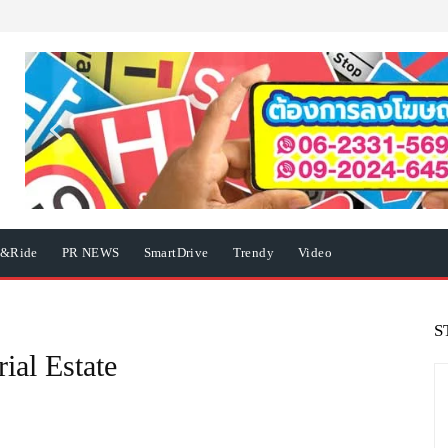
e&Ride
PR NEWS
SmartDrive
Trendy
Video
S
ial Estate