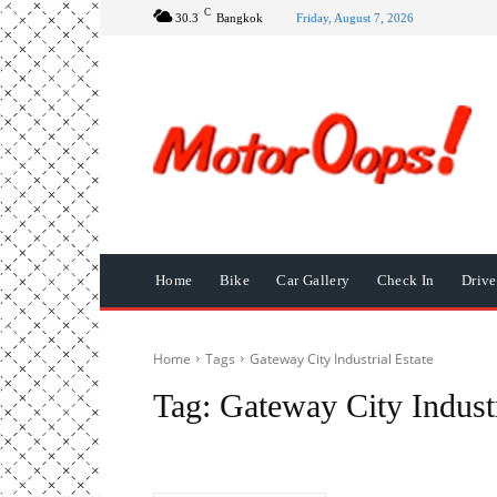
C
30.3
Bangkok
Friday, August 7, 2026
Home
Bike
Car Gallery
Check In
Driv
Home
Tags
Gateway City Industrial Estate
Tag:
Gateway City Industr