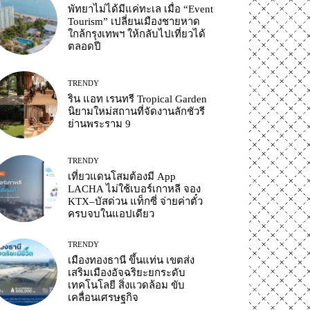
พัทยาไม่ได้มีแค่ทะเล เมื่อ “Event
Tourism” เปลี่ยนเมืองชายหาด
ใกล้กรุงเทพฯ ให้กลับไปเที่ยวได้
ตลอดปี
TRENDY
ริน แอท เรนทรี Tropical Garden
นิยามใหม่สถานที่จัดงานลักชัวรี
ย่านพระราม 9
TRENDY
เที่ยวแดนโสมต้องมี App
LACHA ไม่ใช้เบอร์เกาหลี จอง
KTX–บัสด่วน แท็กซี่ จ่ายค่าตั๋ว
ครบจบในแอปเดียว
TRENDY
เมืองทองธานี ขึ้นแท่น เขตส่ง
เสริมเมืองอัจฉริยะยกระดับ
เทคโนโลยี สิ่งแวดล้อม ขับ
เคลื่อนเศรษฐกิจ