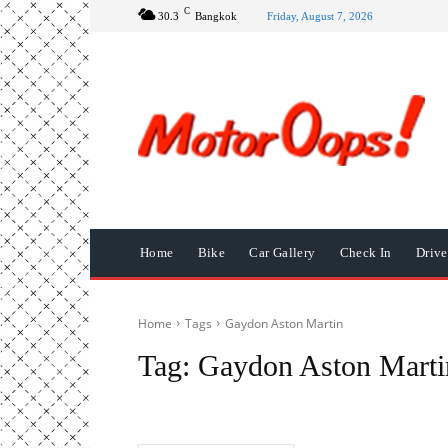
C
30.3
Bangkok
Friday, August 7, 2026
Home
Bike
Car Gallery
Check In
Driv
Home
Tags
Gaydon Aston Martin
Tag:
Gaydon Aston Marti