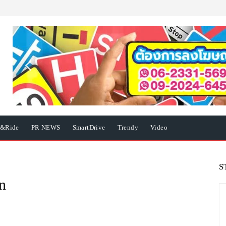
e&Ride
PR NEWS
SmartDrive
Trendy
Video
S
n