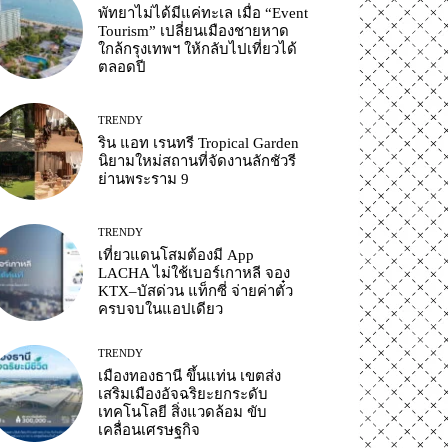
พัทยาไม่ได้มีแค่ทะเล เมื่อ “Event
Tourism” เปลี่ยนเมืองชายหาด
ใกล้กรุงเทพฯ ให้กลับไปเที่ยวได้
ตลอดปี
TRENDY
ริน แอท เรนทรี Tropical Garden
นิยามใหม่สถานที่จัดงานลักชัวรี
ย่านพระราม 9
TRENDY
เที่ยวแดนโสมต้องมี App
LACHA ไม่ใช้เบอร์เกาหลี จอง
KTX–บัสด่วน แท็กซี่ จ่ายค่าตั๋ว
ครบจบในแอปเดียว
TRENDY
เมืองทองธานี ขึ้นแท่น เขตส่ง
เสริมเมืองอัจฉริยะยกระดับ
เทคโนโลยี สิ่งแวดล้อม ขับ
เคลื่อนเศรษฐกิจ