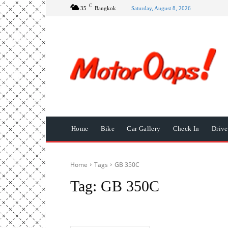
C
35
Bangkok
Saturday, August 8, 2026
Home
Bike
Car Gallery
Check In
Driv
Home
Tags
GB 350C
Tag:
GB 350C