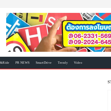
e&Ride
PR NEWS
SmartDrive
Trendy
Video
S