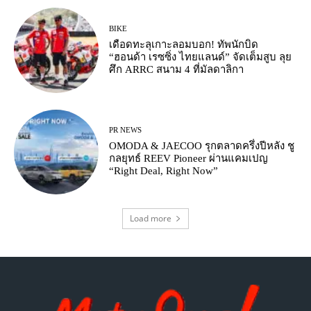
BIKE
เดือดทะลุเกาะลอมบอก! ทัพนักบิด
“ฮอนด้า เรซซิ่ง ไทยแลนด์” จัดเต็มสูบ ลุย
ศึก ARRC สนาม 4 ที่มัลดาลิกา
PR NEWS
OMODA & JAECOO รุกตลาดครึ่งปีหลัง ชู
กลยุทธ์ REEV Pioneer ผ่านแคมเปญ
“Right Deal, Right Now”
Load more