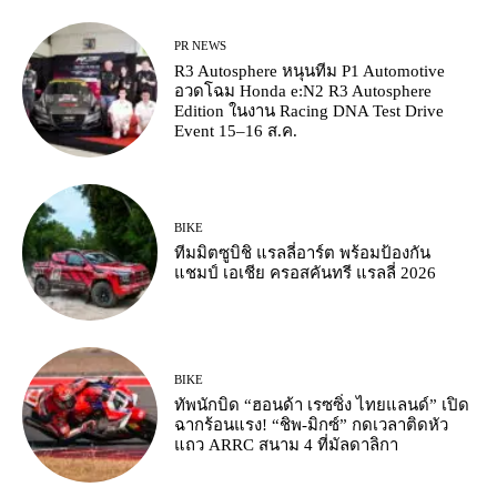
PR NEWS
R3 Autosphere หนุนทีม P1 Automotive
อวดโฉม Honda e:N2 R3 Autosphere
Edition ในงาน Racing DNA Test Drive
Event 15–16 ส.ค.
BIKE
ทีมมิตซูบิชิ แรลลี่อาร์ต พร้อมป้องกัน
แชมป์ เอเชีย ครอสคันทรี แรลลี่ 2026
BIKE
ทัพนักบิด “ฮอนด้า เรซซิ่ง ไทยแลนด์” เปิด
ฉากร้อนแรง! “ชิพ-มิกซ์” กดเวลาติดหัว
แถว ARRC สนาม 4 ที่มัลดาลิกา