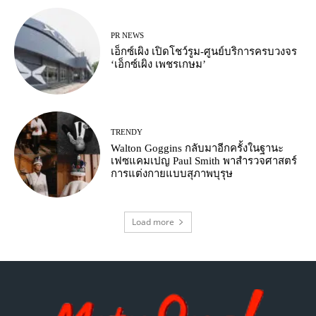
PR NEWS
เอ็กซ์เผิง เปิดโชว์รูม-ศูนย์บริการครบวงจร
‘เอ็กซ์เผิง เพชรเกษม’
TRENDY
Walton Goggins กลับมาอีกครั้งในฐานะ
เฟซแคมเปญ Paul Smith พาสำรวจศาสตร์
การแต่งกายแบบสุภาพบุรุษ
Load more