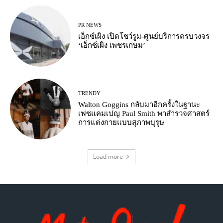
PR NEWS
เอ็กซ์เผิง เปิดโชว์รูม-ศูนย์บริการครบวงจร
‘เอ็กซ์เผิง เพชรเกษม’
TRENDY
Walton Goggins กลับมาอีกครั้งในฐานะ
เฟซแคมเปญ Paul Smith พาสำรวจศาสตร์
การแต่งกายแบบสุภาพบุรุษ
Load more