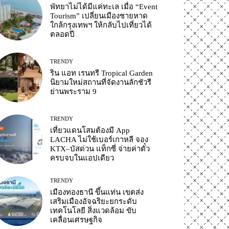
พัทยาไม่ได้มีแค่ทะเล เมื่อ “Event
Tourism” เปลี่ยนเมืองชายหาด
ใกล้กรุงเทพฯ ให้กลับไปเที่ยวได้
ตลอดปี
TRENDY
ริน แอท เรนทรี Tropical Garden
นิยามใหม่สถานที่จัดงานลักชัวรี
ย่านพระราม 9
TRENDY
เที่ยวแดนโสมต้องมี App
LACHA ไม่ใช้เบอร์เกาหลี จอง
KTX–บัสด่วน แท็กซี่ จ่ายค่าตั๋ว
ครบจบในแอปเดียว
TRENDY
เมืองทองธานี ขึ้นแท่น เขตส่ง
เสริมเมืองอัจฉริยะยกระดับ
เทคโนโลยี สิ่งแวดล้อม ขับ
เคลื่อนเศรษฐกิจ