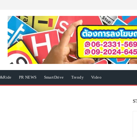
e&Ride
PR NEWS
SmartDrive
Trendy
Video
S