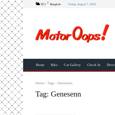
C
30.5
Bangkok
Friday, August 7, 2026
Home
Bike
Car Gallery
Check In
Driv
Home
Tags
Genesenn
Tag:
Genesenn