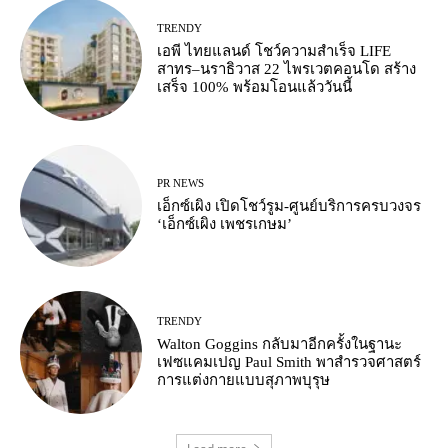
TRENDY
เอพี ไทยแลนด์ โชว์ความสำเร็จ LIFE
สาทร–นราธิวาส 22 ไพรเวตคอนโด สร้าง
เสร็จ 100% พร้อมโอนแล้ววันนี้
PR NEWS
เอ็กซ์เผิง เปิดโชว์รูม-ศูนย์บริการครบวงจร
‘เอ็กซ์เผิง เพชรเกษม’
TRENDY
Walton Goggins กลับมาอีกครั้งในฐานะ
เฟซแคมเปญ Paul Smith พาสำรวจศาสตร์
การแต่งกายแบบสุภาพบุรุษ