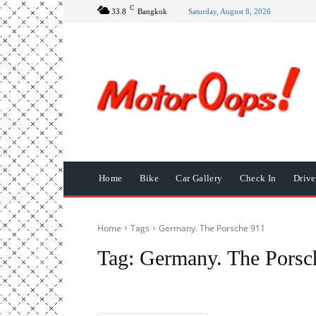
C
33.8
Bangkok
Saturday, August 8, 2026
Home
Bike
Car Gallery
Check In
Driv
Home
Tags
Germany. The Porsche 911
Tag:
Germany. The Porsc