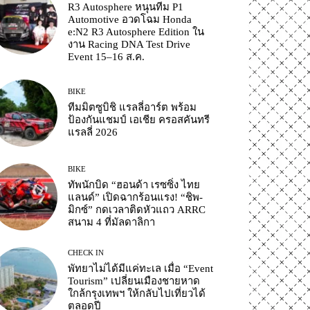
R3 Autosphere หนุนทีม P1
Automotive อวดโฉม Honda
e:N2 R3 Autosphere Edition ใน
งาน Racing DNA Test Drive
Event 15–16 ส.ค.
BIKE
ทีมมิตซูบิชิ แรลลี่อาร์ต พร้อม
ป้องกันแชมป์ เอเชีย ครอสคันทรี
แรลลี่ 2026
BIKE
ทัพนักบิด “ฮอนด้า เรซซิ่ง ไทย
แลนด์” เปิดฉากร้อนแรง! “ชิพ-
มิกซ์” กดเวลาติดหัวแถว ARRC
สนาม 4 ที่มัลดาลิกา
CHECK IN
พัทยาไม่ได้มีแค่ทะเล เมื่อ “Event
Tourism” เปลี่ยนเมืองชายหาด
ใกล้กรุงเทพฯ ให้กลับไปเที่ยวได้
ตลอดปี