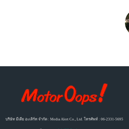
บริษัท มีเดีย อะเลิร์ท จำกัด : Media Alert Co., Ltd. โทรศัพท์ : 06-2331-5695