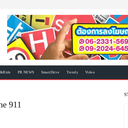
e&Ride
PR NEWS
SmartDrive
Trendy
Video
S
he 911