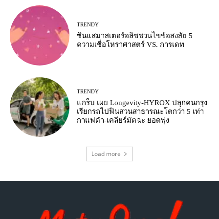
TRENDY
ซินแสมาสเตอร์อลิซชวนไขข้อสงสัย 5
ความเชื่อโหราศาสตร์ VS. การเดท
TRENDY
แกร็บ เผย Longevity-HYROX ปลุกคนกรุง
เรียกรถไปฟินสวนสาธารณะโตกว่า 5 เท่า
กาแฟดำ-เคลียร์มัตฉะ ยอดพุ่ง
Load more