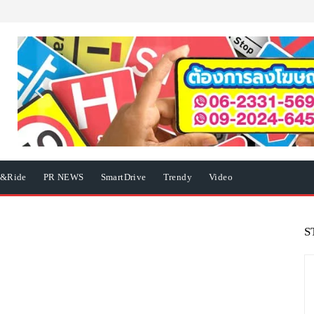
e&Ride
PR NEWS
SmartDrive
Trendy
Video
S