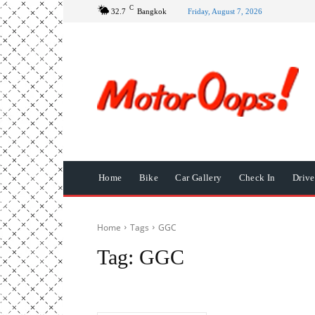
C
32.7
Bangkok
Friday, August 7, 2026
Home
Bike
Car Gallery
Check In
Driv
Home
Tags
GGC
Tag:
GGC