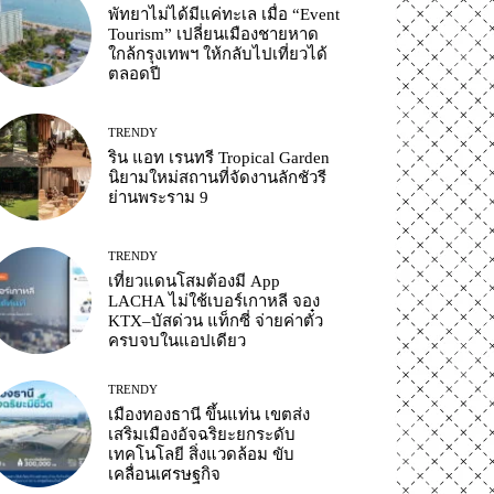
พัทยาไม่ได้มีแค่ทะเล เมื่อ “Event
Tourism” เปลี่ยนเมืองชายหาด
ใกล้กรุงเทพฯ ให้กลับไปเที่ยวได้
ตลอดปี
TRENDY
ริน แอท เรนทรี Tropical Garden
นิยามใหม่สถานที่จัดงานลักชัวรี
ย่านพระราม 9
TRENDY
เที่ยวแดนโสมต้องมี App
LACHA ไม่ใช้เบอร์เกาหลี จอง
KTX–บัสด่วน แท็กซี่ จ่ายค่าตั๋ว
ครบจบในแอปเดียว
TRENDY
เมืองทองธานี ขึ้นแท่น เขตส่ง
เสริมเมืองอัจฉริยะยกระดับ
เทคโนโลยี สิ่งแวดล้อม ขับ
เคลื่อนเศรษฐกิจ