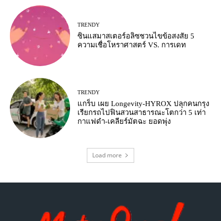
TRENDY
ซินแสมาสเตอร์อลิซชวนไขข้อสงสัย 5
ความเชื่อโหราศาสตร์ VS. การเดท
TRENDY
แกร็บ เผย Longevity-HYROX ปลุกคนกรุง
เรียกรถไปฟินสวนสาธารณะโตกว่า 5 เท่า
กาแฟดำ-เคลียร์มัตฉะ ยอดพุ่ง
Load more