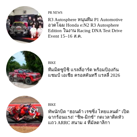
PR NEWS
R3 Autosphere หนุนทีม P1 Automotive
อวดโฉม Honda e:N2 R3 Autosphere
Edition ในงาน Racing DNA Test Drive
Event 15–16 ส.ค.
BIKE
ทีมมิตซูบิชิ แรลลี่อาร์ต พร้อมป้องกัน
แชมป์ เอเชีย ครอสคันทรี แรลลี่ 2026
BIKE
ทัพนักบิด “ฮอนด้า เรซซิ่ง ไทยแลนด์” เปิด
ฉากร้อนแรง! “ชิพ-มิกซ์” กดเวลาติดหัว
แถว ARRC สนาม 4 ที่มัลดาลิกา