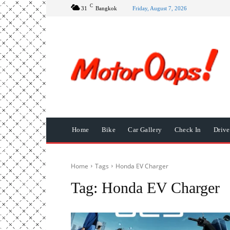
C
31
Bangkok
Friday, August 7, 2026
Home
Bike
Car Gallery
Check In
Driv
Home
Tags
Honda EV Charger
Tag:
Honda EV Charger