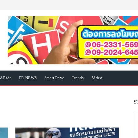
e&Ride
PR NEWS
SmartDrive
Trendy
Video
S