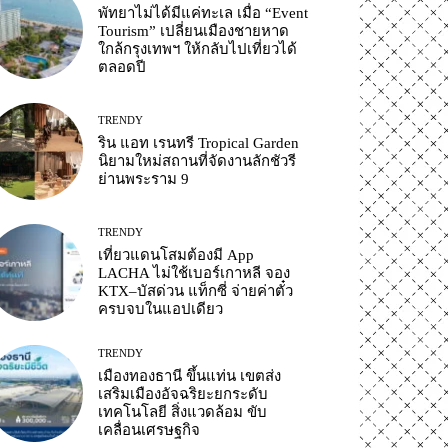
พัทยาไม่ได้มีแค่ทะเล เมื่อ “Event
Tourism” เปลี่ยนเมืองชายหาด
ใกล้กรุงเทพฯ ให้กลับไปเที่ยวได้
ตลอดปี
TRENDY
ริน แอท เรนทรี Tropical Garden
นิยามใหม่สถานที่จัดงานลักชัวรี
ย่านพระราม 9
TRENDY
เที่ยวแดนโสมต้องมี App
LACHA ไม่ใช้เบอร์เกาหลี จอง
KTX–บัสด่วน แท็กซี่ จ่ายค่าตั๋ว
ครบจบในแอปเดียว
TRENDY
เมืองทองธานี ขึ้นแท่น เขตส่ง
เสริมเมืองอัจฉริยะยกระดับ
เทคโนโลยี สิ่งแวดล้อม ขับ
เคลื่อนเศรษฐกิจ