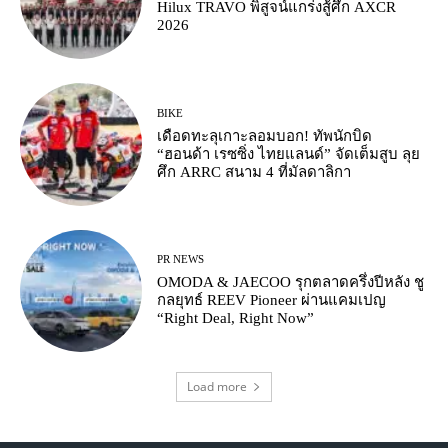
Hilux TRAVO พิสูจน์แกร่งสู้ศึก AXCR
2026
BIKE
เดือดทะลุเกาะลอมบอก! ทัพนักบิด
“ฮอนด้า เรซซิ่ง ไทยแลนด์” จัดเต็มสูบ ลุย
ศึก ARRC สนาม 4 ที่มัลดาลิกา
PR NEWS
OMODA & JAECOO รุกตลาดครึ่งปีหลัง ชู
กลยุทธ์ REEV Pioneer ผ่านแคมเปญ
“Right Deal, Right Now”
Load more