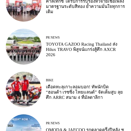
คาลเท็กซ์ ได้รับการรับรองหัวจ่ายเชื้อเพลิง
มาตรฐานระดับสีทอง ย้ำความมั่นใจทุกการ
เติม
PR NEWS
TOYOTA GAZOO Racing Thailand ส่ง
Hilux TRAVO พิสูจน์แกร่งสู้ศึก AXCR
2026
BIKE
เดือดทะลุเกาะลอมบอก! ทัพนักบิด
“ฮอนด้า เรซซิ่ง ไทยแลนด์” จัดเต็มสูบ ลุย
ศึก ARRC สนาม 4 ที่มัลดาลิกา
PR NEWS
OMODA & JAECOO รุกตลาดครึ่งปีหลัง ชู