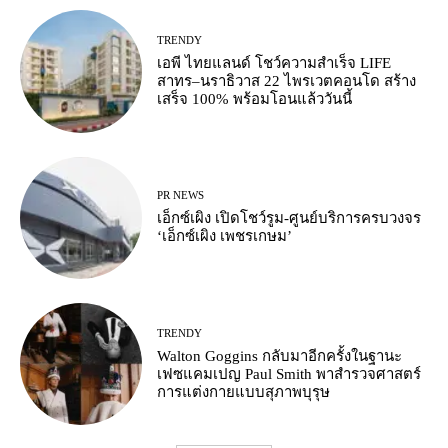
TRENDY
เอพี ไทยแลนด์ โชว์ความสำเร็จ LIFE
สาทร–นราธิวาส 22 ไพรเวตคอนโด สร้าง
เสร็จ 100% พร้อมโอนแล้ววันนี้
PR NEWS
เอ็กซ์เผิง เปิดโชว์รูม-ศูนย์บริการครบวงจร
‘เอ็กซ์เผิง เพชรเกษม’
TRENDY
Walton Goggins กลับมาอีกครั้งในฐานะ
เฟซแคมเปญ Paul Smith พาสำรวจศาสตร์
การแต่งกายแบบสุภาพบุรุษ