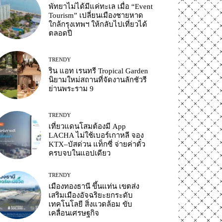
พัทยาไม่ได้มีแค่ทะเล เมื่อ “Event
Tourism” เปลี่ยนเมืองชายหาด
ใกล้กรุงเทพฯ ให้กลับไปเที่ยวได้
ตลอดปี
TRENDY
ริน แอท เรนทรี Tropical Garden
นิยามใหม่สถานที่จัดงานลักชัวรี
ย่านพระราม 9
TRENDY
เที่ยวแดนโสมต้องมี App
LACHA ไม่ใช้เบอร์เกาหลี จอง
KTX–บัสด่วน แท็กซี่ จ่ายค่าตั๋ว
ครบจบในแอปเดียว
TRENDY
เมืองทองธานี ขึ้นแท่น เขตส่ง
เสริมเมืองอัจฉริยะยกระดับ
เทคโนโลยี สิ่งแวดล้อม ขับ
เคลื่อนเศรษฐกิจ