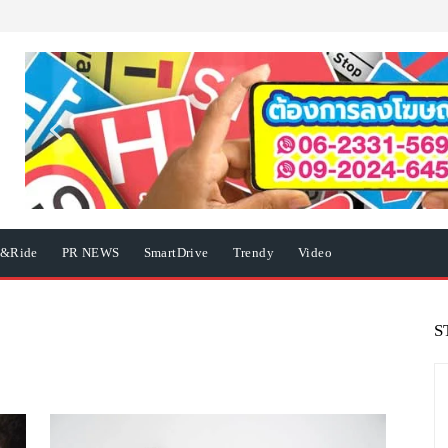
e&Ride
PR NEWS
SmartDrive
Trendy
Video
S