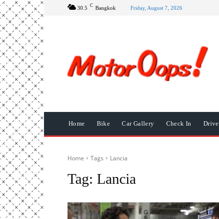
C
30.5
Bangkok
Friday, August 7, 2026
Home
Bike
Car Gallery
Check In
Driv
Home
Tags
Lancia
Tag:
Lancia