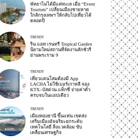
พัทยาไม่ได้มีแค่ทะเล เมื่อ “Event
Tourism” เปลี่ยนเมืองชายหาด
ใกล้กรุงเทพฯ ให้กลับไปเที่ยวได้
ตลอดปี
TRENDY
ริน แอท เรนทรี Tropical Garden
นิยามใหม่สถานที่จัดงานลักชัวรี
ย่านพระราม 9
TRENDY
เที่ยวแดนโสมต้องมี App
LACHA ไม่ใช้เบอร์เกาหลี จอง
KTX–บัสด่วน แท็กซี่ จ่ายค่าตั๋ว
ครบจบในแอปเดียว
TRENDY
เมืองทองธานี ขึ้นแท่น เขตส่ง
เสริมเมืองอัจฉริยะยกระดับ
เทคโนโลยี สิ่งแวดล้อม ขับ
เคลื่อนเศรษฐกิจ