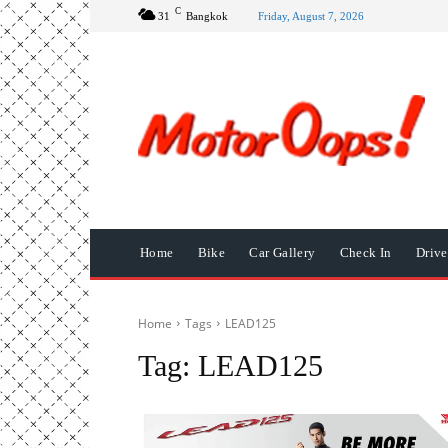
C
31
Bangkok
Friday, August 7, 2026
Home
Bike
Car Gallery
Check In
Driv
Home
Tags
LEAD125
Tag:
LEAD125