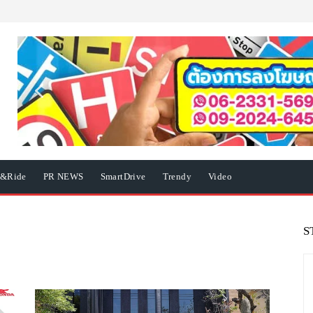
e&Ride
PR NEWS
SmartDrive
Trendy
Video
S