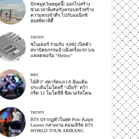
ปักหมุดวันหยุดนี้! ออกไปสร้าง
ช่วงเวลาพิเศษกับครอบครัวสร้าง
ความทรงจำดีๆ ไปกับออนิกซ์
ฮอสพิทาลิตี้
TRENDY
ชไนเดอร์ ร่วมกับ AMD เปิดตัว
สถาปัตยกรรมอ้างอิงครั้งแรก บน
แพลตฟอร์ม “Helios”
BIKE
ไม้คิว” สตาร์ตแถว 8 ลุ้นแต้ม
ประเดิมโมโตทรี “เมียร์” คว้า
กริด 12 โมโตจีพี ซิลเวอร์สโตน
TRENDY
BTS ปรากฏตัวในลุค Polo Ralph
Lauren กลางงาน คอนเสิร์ต BTS
WORLD TOUR ARIRANG